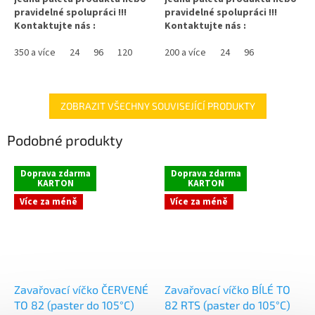
pravidelné spolupráci !!!
pravidelné spolupráci !!!
Kontaktujte nás :
Kontaktujte nás :
info@zavarovacisklo.cz
info@zavarovacisklo.cz
350 a více
24
96
120
200 a více
24
96
Zavařovací sklenice Sturz 235
Zavařovací sklenice 370 ml
ml Twist Off TO 82 na
Twist Off TO 82, vhodná pro
marmeládu, džem, paštiky, chilli
med, marmelády, džemy,
a na med.
ořechové máslo, ovoce nebo
ZOBRAZIT VŠECHNY SOUVISEJÍCÍ PRODUKTY
nakládanou zeleninu.
✅
Zavařovací sklenice s rovnou
Podobné produkty
vnitřní hranou 235 ml
✅
Nižší čirá sklenice většího
objemu
✅ Twist Off šroubový uzávěr
Doprava zdarma
Doprava zdarma
KARTON
KARTON
uzavřete rukou
✅ Twist Off šroubový uzávěr
uzavřete lehce rukou
Více za méně
Více za méně
✅ Různá víčka TO 82 ke sklenici
✅ Různá víčka TO 82 ke sklenici
objednejte
ZDE
objednejte
ZDE
✅ Jako dělaná pro paštiky,
maso nebo džemy
✅ Ideální na kompoty, povidla,
Zavařovací víčko ČERVENÉ
Zavařovací víčko BÍLÉ TO
omáčky, polévky
TO 82 (paster do 105°C)
82 RTS (paster do 105°C)
✅ Paletu za výhodnější cenu