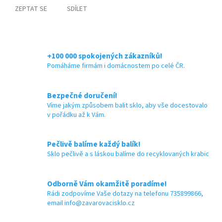
ZEPTAT SE
SDÍLET
+100 000 spokojených zákazníků!
Pomáháme firmám i domácnostem po celé ČR.
Bezpečné doručení!
Víme jakým způsobem balit sklo, aby vše docestovalo
v pořádku až k Vám.
Pečlivě balíme každý balík!
Sklo pečlivě a s láskou balíme do recyklovaných krabic
Odborně Vám okamžitě poradíme!
Rádi zodpovíme Vaše dotazy na telefonu 735899866,
email info@zavarovacisklo.cz