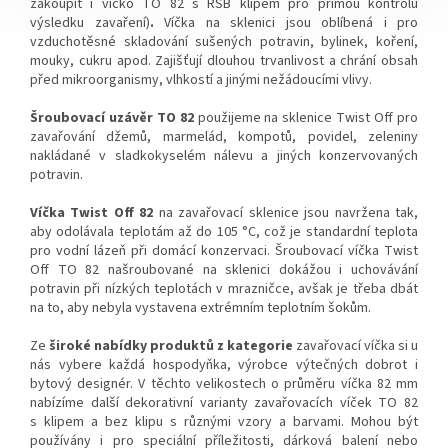
zakoupit i víčko TO 82 s RSB klipem pro přímou kontrolu
výsledku zavaření)
.
Víčka na sklenici jsou oblíbená i pro
vzduchotěsné skladování sušených potravin, bylinek, koření,
mouky, cukru apod. Zajišťují dlouhou trvanlivost a chrání obsah
před mikroorganismy, vlhkostí a jinými nežádoucími vlivy.
Šroubovací uzávěr TO 82
použijeme na sklenice Twist Off pro
zavařování džemů, marmelád, kompotů, povidel, zeleniny
nakládané v sladkokyselém nálevu a jiných konzervovaných
potravin.
Víčka Twist Off 82
na zavařovací sklenice jsou navržena tak,
aby odolávala teplotám
až do 105 °C
, což je standardní teplota
pro vodní lázeň při domácí konzervaci.
Šroubovací víčka Twist
Off TO 82 našroubované na sklenici dokážou i uchovávání
potravin při nízkých teplotách
v
mrazničce, avšak je třeba dbát
na to, aby nebyla vystavena extrémním teplotním šokům.
Ze
široké nabídky produktů z kategorie
zavařovací víčka si u
nás vybere každá hospodyňka, výrobce výtečných dobrot i
bytový designér.
V těchto velikostech o průměru víčka 82 mm
nabízíme další dekorativní varianty zavařovacích víček TO 82
s klipem a bez klipu s různými vzory a barvami. Mohou být
používány i pro speciální příležitosti, dárková balení nebo