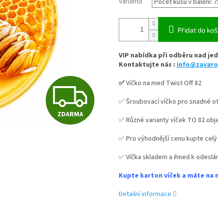
Varianta
Přidat do koš
VIP nabídka při odběru nad jed
Kontaktujte nás :
info@zavaro
✅
Víčko na med Twist Off 82
Z
✅ Šroubovací víčko pro snadné ot
ZDARMA
D
✅ Různé varianty víček TO 82 obj
✅ Pro výhodnější cenu kupte celý
A
✅ Víčka skladem a ihned k odeslán
Kupte karton víček a máte na 
R
Detailní informace