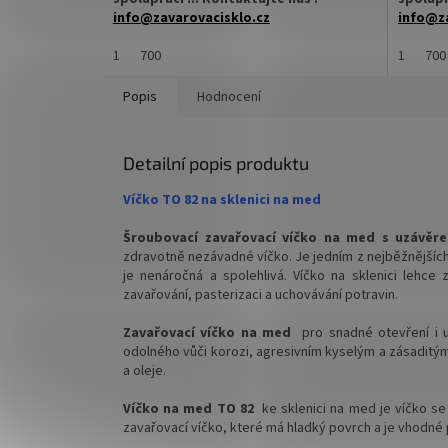
info@zavarovacisklo.cz
info@za
✅
1
Víčko na sklenici s uzávěrem typu Twist
700
✅
1
Víčko
700
Off 82
Off 82
Popis
Hodnocení
✅ Šroubovací víčko pro snadné otevření
✅ Šroub
sklenice
sklenice
Detailní popis produktu
✅ Různé varianty víček TO 82
✅ Různé
objednejte
ZDE
objedne
Víčko TO 82 na sklenici na med
✅ Pro výhodnější cenu kupte celý karton
✅ Pro vý
Šroubovací zavařovací víčko na med s uzávěr
zdravotně nezávadné víčko. Je jedním z nejběžnějších
✅ Víčka skladem a ihned k odeslání!
✅ Víčka 
je nenáročná a spolehlivá. Víčko na sklenici lehce 
zavařování, pasterizaci a uchovávání potravin.
Kupte karton víček a máte na něj
Kupte k
dopravu ZDARMA!
doprav
Zavařovací víčko na med
pro snadné otevření i 
odolného vůči korozi, agresivním kyselým a zásaditým 
a oleje.
Víčko na med TO 82
ke sklenici na med je víčko s
zavařovací víčko, které má hladký povrch a je vhodné 