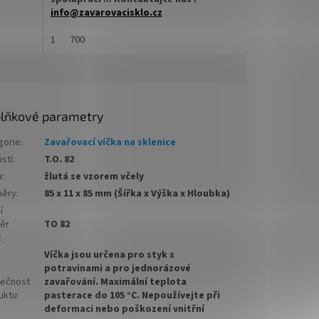
info@zavarovacisklo.cz
u Twist
✅
1
Víčko na sklenici s uzávěrem typu Twist
700
Off 82
vření
✅ Šroubovací víčko pro snadné otevření
sklenice
lňkové parametry
✅ Různé varianty víček TO 82
objednejte
ZDE
gorie
:
Zavařovací víčka na sklenice
stí
:
T.O. 82
arton
✅ Pro výhodnější cenu kupte celý karton
a
:
žlutá se vzorem včely
✅ Víčka skladem a ihned k odeslání!
ěry
:
85 x 11 x 85 mm (Šířka x Výška x Hloubka)
í
j
Kupte karton víček 700 ks a máte na něj
ěr
TO 82
dopravu ZDARMA!
:
Víčka jsou určena pro styk s
potravinami a pro jednorázové
ečnost
zavařování. Maximální teplota
uktu
:
pasterace do 105 °C. Nepoužívejte při
deformaci nebo poškození vnitřní