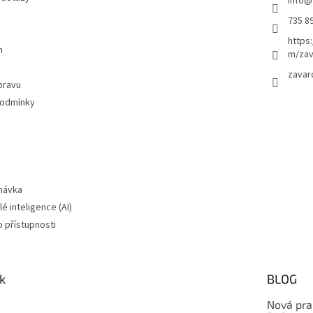
info
@
735 8
https
m
m/zav
zavar
pravu
podmínky
návka
é inteligence (AI)
o přístupnosti
k
BLOG
Nová pra