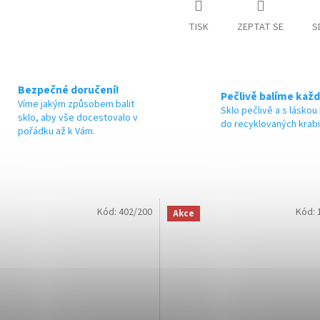
M
TISK
ZEPTAT SE
S
A
Bezpečné doručení!
Pečlivě balíme každ
Víme jakým způsobem balit
Sklo pečlivě a s láskou
sklo, aby vše docestovalo v
do recyklovaných krab
pořádku až k Vám.
Kód:
402/200
Kód:
Akce