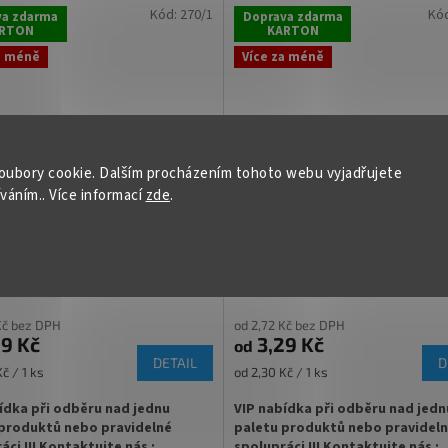
Kód:
270/1
Kó
va zdarma
Doprava zdarma
RTON
KARTON
 Off šroubový uzávěr uzavřete
✅ Twist Off šroubový uzávěr uzavř
rukou
a méně
Více za méně
víčka TO 82 ke sklenici
✅ Různá víčka TO 82 ke sklenici
jte
ZDE
objednejte
ZDE
dělaná pro kilo medu, nakládanou
✅ Jako dělaná různé druhy medů
oubory cookie. Dalším procházením tohoto webu vyjadřujete
íváním.. Více informací
zde
.
✅
Paletu za výhodnější cenu
na med PLÁSTEV ZLATÁ TO 82
Víčko na med ČERNÁ PLÁSTE
u za výhodnější cenu
82 RTS
objednejte
ZDE
jte
ZDE
Kč bez DPH
od 2,72 Kč bez DPH
9 Kč
3,29 Kč
od
DETAIL
D
Měrná
č / 1 ks
od 2,30 Kč / 1 ks
cena:
ídka při odběru nad jednu
VIP nabídka při odběru nad jedn
produktů nebo pravidelné
paletu produktů nebo pravidel
áci !!! Kontaktujte nás :
spolupráci !!! Kontaktujte nás :