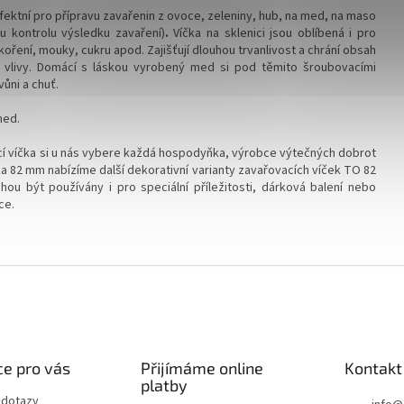
ektní pro přípravu zavařenin z ovoce, zeleniny, hub, na med, na maso
u kontrolu výsledku zavaření)
.
Víčka na sklenici jsou oblíbená i pro
oření, mouky, cukru apod. Zajišťují dlouhou trvanlivost a chrání obsah
vlivy.
Domácí s láskou vyrobený med si pod těmito šroubovacími
ůni a chuť.
med.
í víčka si u nás vybere každá hospodyňka, výrobce výtečných dobrot
a 82 mm nabízíme další dekorativní varianty zavařovacích víček TO 82
ou být používány i pro speciální příležitosti, dárková balení nebo
ce.
e pro vás
Přijímáme online
Kontakt
platby
 dotazy