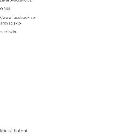
zavarovacisklo.cz
99 866
://www.facebook.co
arovacisklo
ovacisklo
ktická balení