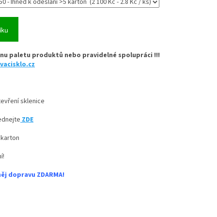
íku
nu paletu produktů nebo pravidelné spolupráci !!!
vacisklo.cz
evření sklenice
ednejte
ZDE
 karton
í!
něj dopravu ZDARMA!