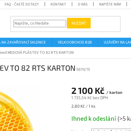
FAQ - ČASTÉ DOTAZY
KONTAKT
O NÁS
NAPIŠTE NÁM
HLEDAT
A NA ZAVAŘOVACÍ SKLENICE
VELKOOBCHOD B2B
UZÁVĚRY NA LA
 med MEDOVÁ PLÁSTEV TO 82 RTS KARTON
EV TO 82 RTS KARTON
5670/75
2 100 Kč
/ karton
1 735,54 Kč bez DPH
Měrná
2,80 Kč / 1 ks
cena:
Ihned k odeslání
(>5 k