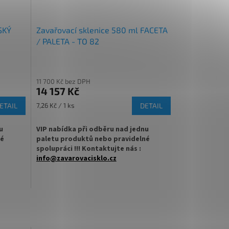
SKÝ
Zavařovací sklenice 580 ml FACETA
/ PALETA - TO 82
11 700 Kč bez DPH
14 157 Kč
Měrná
ETAIL
7,26 Kč / 1 ks
DETAIL
cena:
u
VIP nabídka při odběru nad jednu
né
paletu produktů nebo pravidelné
spolupráci !!! Kontaktujte nás :
info@zavarovacisklo.cz
se
✅
Zavařovací sklenice čirá se vzory FACETA
t Off
580 ml
, džemy,
ninu.
✅ Twist Off šroubový uzávěr uzavřete
rukou
 770 ml