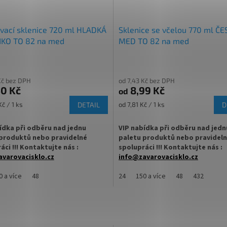
vací sklenice 720 ml HLADKÁ
Sklenice se včelou 770 ml ČE
NKO TO 82 na med
MED TO 82 na med
Kč bez DPH
od 7,43 Kč bez DPH
0 Kč
8,99 Kč
od
Měrná
č / 1 ks
DETAIL
od 7,81 Kč / 1 ks
D
cena:
ídka při odběru nad jednu
VIP nabídka při odběru nad jedn
produktů nebo pravidelné
paletu produktů nebo pravidel
áci !!! Kontaktujte nás :
spolupráci !!! Kontaktujte nás :
varovacisklo.cz
info@zavarovacisklo.cz
cí sklenice 720 ml Twist Off TO 82
0 a více
48
Zavařovací sklenice 770 ml na MED 
24
150 a více
48
432
pro med, marmelády, džemy,
včelou Český med s uzávěrem Twis
ovoce nebo nakládanou zeleninu.
TO 82 vhodná pro med, marmelády
pesto, ovoce nebo nakládanou zele
ovací sklenice 720 ml s hladkým
em
✅
Nejprodávanější sklenice na med