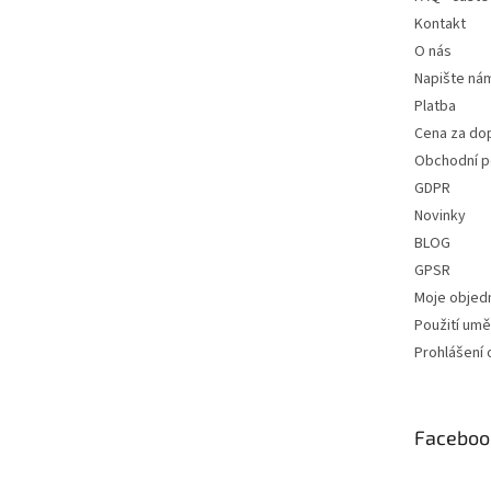
Kontakt
O nás
Napište ná
Platba
Cena za do
Obchodní 
GDPR
Novinky
BLOG
GPSR
Moje objed
Použití uměl
Prohlášení 
Faceboo