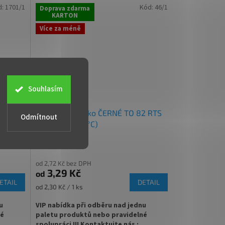
✅ Různá víčka TO 82 ke sklenici objednejte
d:
1701/1
Kód:
46/1
Doprava zdarma
KARTON
ete
ZDE
Více za méně
✅ Ideální na med, ovoce, houby, zeleninu
✅ Paleta skladem a ihned k odeslání!
Souhlasím
V TO
Zavařovací víčko ČERNÉ TO 82 RTS
Odmítnout
(paster do 105°C)
od 2,72 Kč bez DPH
3,29 Kč
od
ETAIL
DETAIL
Měrná
od 2,30 Kč / 1 ks
cena:
u
VIP nabídka při odběru nad jednu
né
paletu produktů nebo pravidelné
spolupráci !!! Kontaktujte nás :