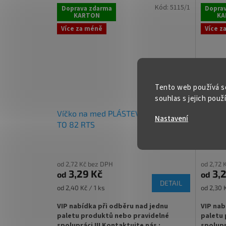
Kód:
5115/1
Doprava zdarma
Dopra
KARTON
KA
✅
Oblíbená sklenice FACETTE 720 ml díky
✅ Twist
své univerzálnosti
rukou
Více za méně
Více z
✅ Twist Off šroubový uzávěr uzavřete
✅ Různá 
snadno rukou
objedne
✅
víčka TO 82 ke sklenici
objednejte
✅ Jako 
Tento web používá s
zeleninu
souhlas s jejich použ
Víčko na med PLÁSTEV BRONZOVÁ
Víčko 
✅
Ideální na domácí med, ovoce nebo
✅
Palet
Nastavení
zeleninu
TO 82 RTS
RTS
objedne
✅
Paletu za výhodnější cenu
objednejte
od 2,72 Kč bez DPH
od 2,72 
3,29 Kč
3,2
od
od
DETAIL
Měrná
Měrná
od 2,40 Kč / 1 ks
od 2,30 K
cena:
cena:
VIP nabídka při odběru nad jednu
VIP nab
paletu produktů nebo pravidelné
paletu 
spolupráci !!! Kontaktujte nás :
spolupr