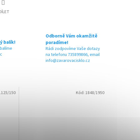
DÍLET
Odborně Vám okamžitě
ý balík!
poradíme!
 balíme
Rádi zodpovíme Vaše dotazy
ic
na telefonu 735899866, email
info@zavarovacisklo.cz
1125/150
Kód:
1848/1950