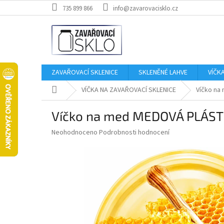
Přejít
735 899 866
info@zavarovacisklo.cz
na
obsah
ZAVAŘOVACÍ SKLENICE
SKLENĚNÉ LAHVE
VÍČK
Domů
VÍČKA NA ZAVAŘOVACÍ SKLENICE
Víčko na
Víčko na med MEDOVÁ PLÁST
Průměrné
Neohodnoceno
Podrobnosti hodnocení
hodnocení
produktu
je
0,0
z
5
hvězdiček.