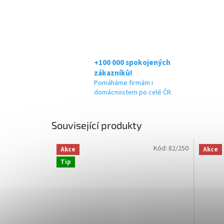
+100 000 spokojených
zákazníků!
Pomáháme firmám i
domácnostem po celé ČR.
Související produkty
Kód:
82/250
Akce
Akce
Tip