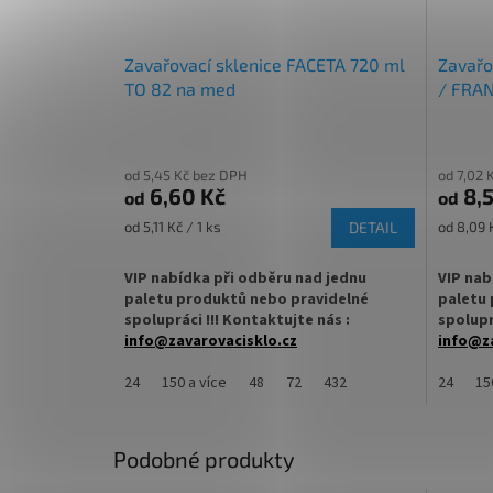
Zavařovací sklenice FACETA 720 ml
Zavařo
TO 82 na med
/ FRA
od 5,45 Kč bez DPH
od 7,02 
6,60 Kč
8,5
od
od
Měrná
Měrná
od 5,11 Kč / 1 ks
DETAIL
od 8,09 K
cena:
cena:
VIP nabídka při odběru nad jednu
VIP nab
paletu produktů nebo pravidelné
paletu 
spolupráci !!! Kontaktujte nás :
spolupr
info@zavarovacisklo.cz
info@za
Zavařovací sklenice 720 ml s uzávěrem
24
150 a více
48
72
432
Zavařova
24
15
Twist Off TO 82 na med je ideální i pro
vhodná 
zavařování ovoce, zeleniny, marmelád
pesto, 
nebo domácích omáček. Univerzální
Podobné produkty
sklenice vhodná pro domácnosti, včelaře i
✅
Zavař
výrobce potravin.
povrch