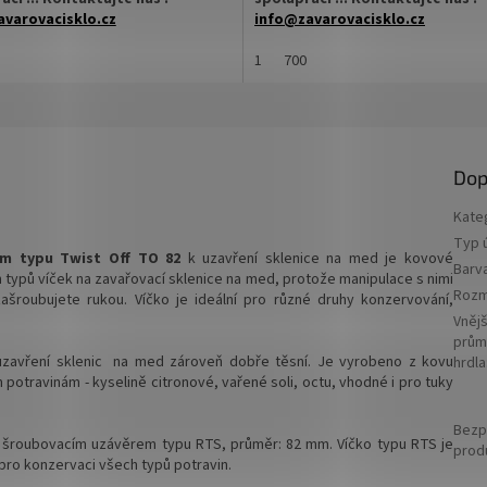
varovacisklo.cz
info@zavarovacisklo.cz
 na sklenici s uzávěrem typu Twist
✅
1
Víčko na sklenici s uzávěrem typ
700
Off 82
ovací víčko pro snadné otevření
✅ Šroubovací víčko pro snadné ote
sklenice
Dop
 varianty víček TO 82
✅ Různé varianty víček TO 82
jte
ZDE
objednejte
ZDE
Kate
Typ ú
hodnější cenu kupte celý karton
✅ Pro výhodnější cenu kupte celý k
em typu Twist Off TO 82
k uzavření sklenice na med je kovové
Barv
 typů víček na zavařovací sklenice na med, protože manipulace s nimi
skladem a ihned k odeslání!
✅ Víčka skladem a ihned k odeslání!
Rozm
zašroubujete rukou. Víčko je ideální pro různé druhy konzervování,
Vnějš
arton víček a máte na něj
Kupte karton víček a máte na ně
prům
u ZDARMA!
dopravu ZDARMA!
uzavření sklenic na med zároveň dobře těsní. Je
vyrobeno z kovu
hrdla
potravinám - kyselině citronové, vařené soli, octu, vhodné i pro tuky
Bezp
e šroubovacím uzávěrem typu RTS, průměr: 82 mm. Víčko typu RTS je
prod
pro konzervaci všech typů potravin.