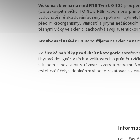
Víčko na sklenici na med RTS Twist Off 82
jsou perf
(lze zakoupit i víčko TO 82 s RSB klipem pro přímo
vzduchotěsné skladování sušených potravin, bylinek, k
před mikroorganismy, vlhkostí a jinými nežádoucími 
těsnými víčky ve sklenici zachovává svojí autentickou v
Šroubovací uzávěr TO 82
použijeme na sklenice na 
Ze
široké nabídky produktů z kategorie
zavařovac
i bytový designér.
V těchto velikostech o průměru víčk
s klipem a bez klipu s různými vzory a barvami. Moh
estetické účely s doplněním vhodné zavařovací skleni
Z
á
p
a
t
Informac
í
FAQ - časté