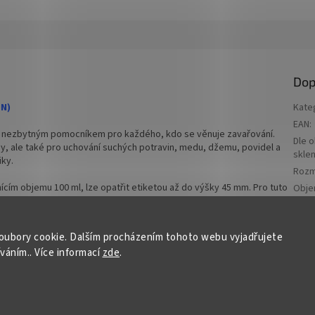
ovací víčko pro snadné otevření
varianty víček TO 48 objednejte
Dop
vací víčka na malé sklenky
ON)
Kate
EAN
:
skladem a ihned k odeslání!
e nezbytným pomocníkem pro každého, kdo se věnuje zavařování.
Dle 
iny, ale také pro uchování suchých potravin, medu, džemu, povidel a
skle
iky.
Rozm
nícím objemu 100 ml, lze opatřit etiketou až do výšky 45 mm. Pro tuto
Obj
ty, kdo vaří s láskou pro své blízké, poskytuje ideální podmínky také
Plníc
stěného másla ghí, chutného oříškového másla, s láskou stočeného
Barv
ebo letního kompotu.
oubory cookie. Dalším procházením tohoto webu vyjadřujete
Rozm
íváním.. Více informací
zde
.
(výšk
skvělou volbou pro tvorbu litých svíček. Využijte ji pro zachování a
kladů s láskou vyrobených pro ty, které máte rádi.
Max.
etike
 vyrobena z odolného skla, které zvládne vysoké teploty potřebné
Typ ú
druhy ovoce a zeleniny, od jablek a hrušek po rajčata a