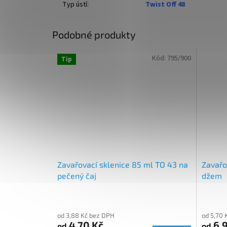
Typ ústí
:
Twist Off 48
Podobné produkty
Kód:
795/900
Tip
Zavařovací sklenice 85 ml TO 43 na
Zavařo
pečený čaj
džem
od 3,88 Kč bez DPH
od 5,70 
4,70 Kč
6,9
od
od