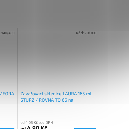
1940/400
Kód:
70/300
 AMFORA
Zavařovací sklenice LAURA 165 ml
STURZ / ROVNÁ TO 66 na
marmeládu
od 4,05 Kč bez DPH
4,90 Kč
od