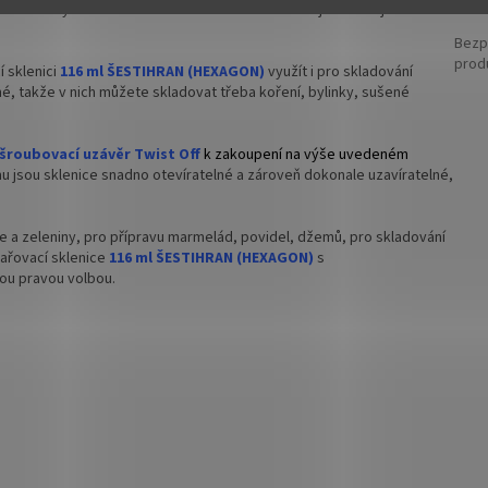
 zavařeniny zůstanou dlouho čerstvé a zachovávají si svou jedinečnou
Bezp
prod
 sklenici
116 ml ŠESTIHRAN (HEXAGON)
využít i pro skladování
né, takže v nich můžete skladovat třeba koření, bylinky, sušené
šroubovací uzávěr Twist Off
k zakoupení na výše uvedeném
mu jsou sklenice snadno otevíratelné a zároveň dokonale uzavíratelné,
e a zeleniny, pro přípravu marmelád, povidel, džemů, pro skladování
ařovací sklenice
116 ml ŠESTIHRAN (HEXAGON)
s
tou pravou volbou.