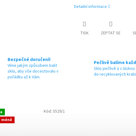
Detailní informace
TISK
ZEPTAT SE
S
Bezpečné doručení!
Pečlivě balíme každ
Víme jakým způsobem balit
Sklo pečlivě a s láskou
sklo, aby vše docestovalo v
do recyklovaných krab
pořádku až k Vám.
Kód:
5529/1
ka
a méně