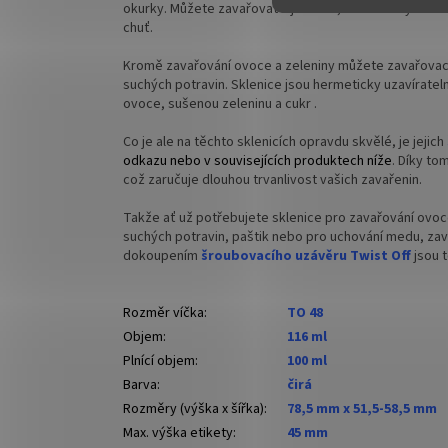
okurky.
Můžete zavařovat s jistotou, že všechny vaše
chuť.
Kromě zavařování ovoce a zeleniny můžete zavařovací
suchých potravin. Sklenice jsou hermeticky uzavíratel
ovoce, sušenou zeleninu a cukr .
Co je ale na těchto sklenicích opravdu skvělé, je jejich
odkazu nebo v souvisejících produktech níže
. Díky to
což zaručuje dlouhou trvanlivost vašich zavařenin.
Takže ať už potřebujete sklenice pro zavařování ovoc
suchých potravin, paštik nebo pro uchování medu, zav
dokoupením
šroubovacího uzávěru Twist Off
jsou 
Rozměr víčka
:
TO 48
Objem
:
116 ml
Plnící objem
:
100 ml
Barva
:
čirá
Rozměry (výška x šířka)
:
78,5 mm x 51,5-58,5 mm
Max. výška etikety
:
45 mm