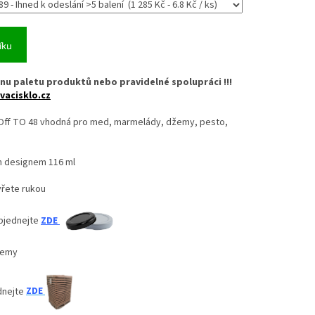
íku
nu paletu produktů nebo pravidelné spolupráci !!!
vacisklo.cz
 Off TO 48 vhodná pro med, marmelády, džemy, pesto,
m designem 116 ml
vřete rukou
objednejte
ZDE
džemy
dnejte
ZDE