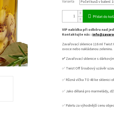
Varianta
Přidat do koš
VIP nabídka při odběru nad jed
Kontaktujte nás :
info@zavaro
Zavařovací sklenice 116 ml Twist
ovoce nebo nakládanou zeleninu.
✅
Zavařovací sklenice s dárkový
✅ Twist Off šroubový uzávěr uza
✅ Různá víčka TO 48 ke sklenici 
✅ Jako dělaná pro marmelády, 
✅
Paletu za výhodnější cenu obje