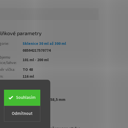
lňkové parametry
gorie
:
Sklenice 30 ml až 300 ml
08594217570774
objemu
101 ml - 200 ml
nice/lahve
:
ěr víčka
:
TO 48
em
:
116 ml
í objem
:
100 ml
a
:
čirá
ěry
Souhlasím
78,5 mm x 51,5-58,5 mm
a x šířka)
:
 výška
45 mm
Odmítnout
ty
:
stí
:
T.O. 48