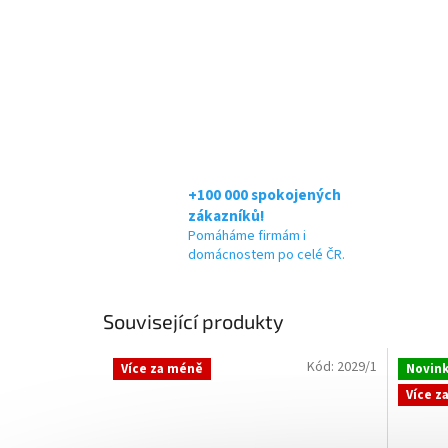
+100 000 spokojených
zákazníků!
Pomáháme firmám i
domácnostem po celé ČR.
Související produkty
Kód:
2029/1
Více za méně
Novin
Více z