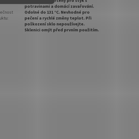
Sklenice jsou určeny pro styk s
potravinami a domácí zavařování.
ečnost
Odolné do 131 °C. Nevhodné pro
uktu
:
pečení a rychlé změny teplot. Při
poškození sklo nepoužívejte.
Sklenici omýt před prvním použitím.