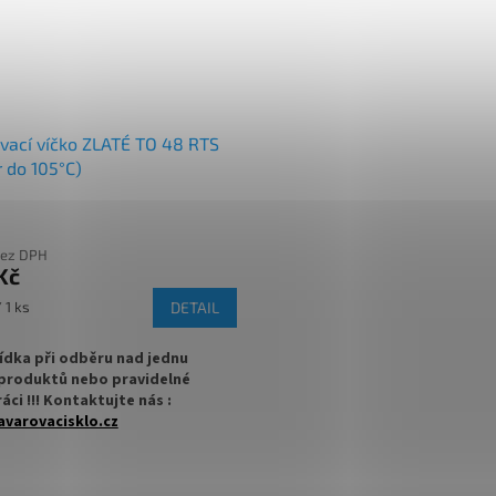
vací víčko ZLATÉ TO 48 RTS
r do 105°C)
bez DPH
Kč
 1 ks
DETAIL
ídka při odběru nad jednu
produktů nebo pravidelné
áci !!! Kontaktujte nás :
varovacisklo.cz
na sklenici s uzávěrem typu Twist