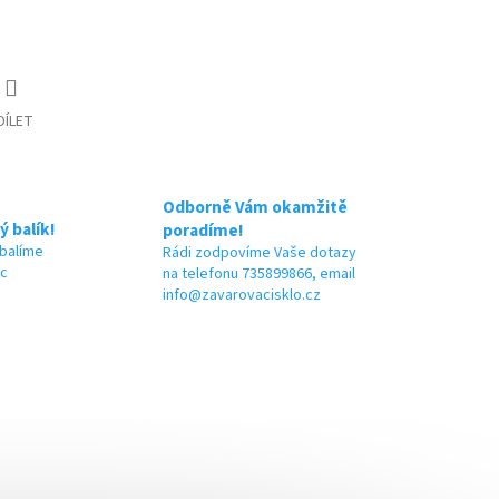
DÍLET
Odborně Vám okamžitě
ý balík!
poradíme!
 balíme
Rádi zodpovíme Vaše dotazy
ic
na telefonu 735899866, email
info@zavarovacisklo.cz