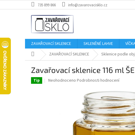
Přejít
735 899 866
info@zavarovacisklo.cz
na
obsah
ZAVAŘOVACÍ SKLENICE
SKLENĚNÉ LAHVE
VÍČK
Domů
ZAVAŘOVACÍ SKLENICE
Sklenice podle ob
Zavařovací sklenice 116 ml 
Průměrné
Neohodnoceno
Podrobnosti hodnocení
Tip
hodnocení
produktu
je
0,0
z
5
hvězdiček.