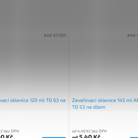
Kód:
67/250
Kód:
vací sklenice 120 ml TO 63 na
Zavařovací sklenice 145 ml
TO 53 na džem
Kč bez DPH
od 4,46 Kč bez DPH
0 Kč
5,40 Kč
od