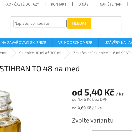
FAQ - ČASTÉ DOTAZY
KONTAKT
O NÁS
NAPIŠTE NÁM
HLEDAT
A NA ZAVAŘOVACÍ SKLENICE
VELKOOBCHOD B2B
UZÁVĚRY NA LA
jemu
Sklenice 30 ml až 300 ml
Zavařovací sklenice 116 ml ŠEST
ŠESTIHRAN TO 48 na med
od
5,40 Kč
/ ks
od
4,46 Kč
bez DPH
Měrná
od 4,69 Kč / 1 ks
cena:
Zvolte variantu