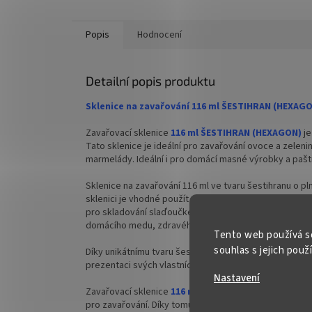
✅ Šroubovací víčko pro snadné otevření
✅ Šroub
sklenice
sklenice
Popis
Hodnocení
✅ Různé varianty víček TO 48 objednejte
✅ Různé 
ZDE
ZDE
Detailní popis produktu
✅ Zavařovací víčka na malé sklenky
✅ Zavařo
Sklenice na zavařování 116 ml ŠESTIHRAN (HEXAG
✅ Víčka skladem a ihned k odeslání!
✅ Víčka 
Zavařovací sklenice
116 ml ŠESTIHRAN (HEXAGON)
j
Tato sklenice je ideální pro zavařování ovoce a zelen
marmelády. Ideální i pro domácí masné výrobky a pašt
Sklenice na zavařování 116 ml ve tvaru šestihranu o pl
sklenici je vhodné použít víčko typu Twist Off 48. Pro 
pro skladování slaďoučké babiččiny marmelády, přepu
domácího medu, zdravého čatní, nakládané zeleniny n
Tento web používá s
souhlas s jejich použ
Díky unikátnímu tvaru šestihranu je tato sklenice také 
prezentaci svých vlastních chuťových a kreativních po
Nastavení
Zavařovací sklenice
116 ml ŠESTIHRAN (HEXAGON)
je
pro zavařování. Díky tomu můžete v ní zavařovat různé 