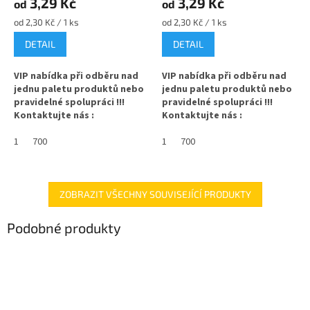
3,29 Kč
3,29 Kč
od
od
Měrná
Měrná
od 2,30 Kč / 1 ks
od 2,30 Kč / 1 ks
cena:
cena:
DETAIL
DETAIL
VIP nabídka při odběru nad
VIP nabídka při odběru nad
jednu paletu produktů nebo
jednu paletu produktů nebo
pravidelné spolupráci !!!
pravidelné spolupráci !!!
Kontaktujte nás :
Kontaktujte nás :
info@zavarovacisklo.cz
info@zavarovacisklo.cz
1
700
1
700
✅
Víčko na sklenici s uzávěrem
✅
Víčko na sklenici s uzávěrem
typu Twist Off 82
typu Twist Off 82
✅ Šroubovací víčko pro snadné
✅ Šroubovací víčko pro snadné
ZOBRAZIT VŠECHNY SOUVISEJÍCÍ PRODUKTY
otevření sklenice
otevření sklenice
Podobné produkty
✅ Různé varianty víček TO 82
✅ Různé varianty víček TO 82
objednejte
ZDE
objednejte
ZDE
✅ Pro výhodnější cenu kupte
✅ Pro výhodnější cenu kupte
celý karton
celý karton