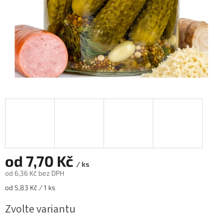
od
7,70 Kč
/ ks
od
6,36 Kč
bez DPH
Měrná
od 5,83 Kč / 1 ks
cena:
Zvolte variantu