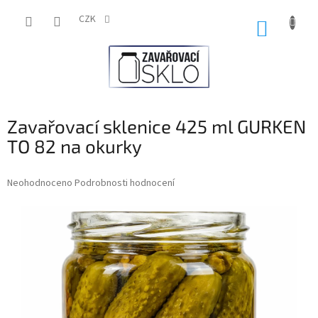
Přejít
na
CZK
NÁKUP
obsah
KOŠÍK
Zavařovací sklenice 425 ml GURKEN
TO 82 na okurky
Průměrné
Neohodnoceno
Podrobnosti hodnocení
hodnocení
produktu
je
0,0
z
5
hvězdiček.