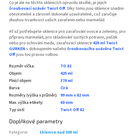
Co je ale na těchto sklenicích opravdu skvělé, je jejich
šroubovací uzávěr Twist Off
. Díky tomu jsou sklenice snadno
otevíratelné a zároveň dokonale uzavíratelné, což zaručuje
dlouhou trvanlivost vašich zavařenin nebo marmelád.
Ať už potřebujete sklenice pro zavařování ovoce a zeleniny, pro
přípravu marmelád, pro skladování suchých potravin, paštik
nebo pro uchování medu, zavařovací sklenice
425 ml Twist
GURKEN
s dokoupením našeho
šroubovacího uzávěru Twist
Off
jsou tou pravou volbou.
Rozměr víčka
:
TO 82
Objem
:
425 ml
Plnící objem
:
370 ml
Barva
:
čirá
Rozměry (výška x průměr)
:
99 mm x 82 mm
Max. výška etikety
:
60 mm
Typ ústí
:
Twist Off 82
Doplňkové parametry
Kategorie
:
Sklenice nad 300 ml