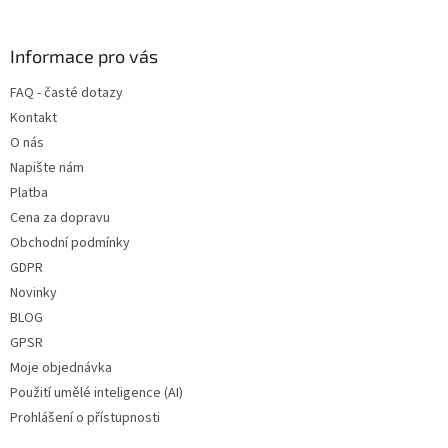
á
p
a
Informace pro vás
t
FAQ - časté dotazy
í
Kontakt
O nás
Napište nám
Platba
Cena za dopravu
Obchodní podmínky
GDPR
Novinky
BLOG
GPSR
Moje objednávka
Použití umělé inteligence (AI)
Prohlášení o přístupnosti