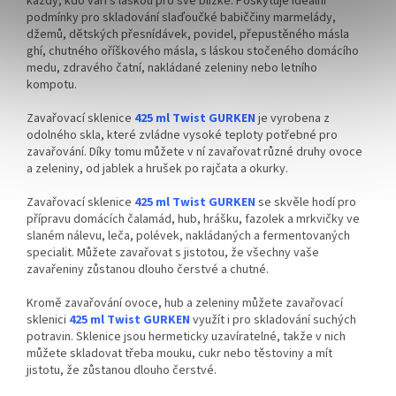
každý, kdo vaří s láskou pro své blízké. Poskytuje ideální
podmínky pro skladování slaďoučké babiččiny marmelády,
džemů, dětských přesnídávek, povidel, přepustěného másla
ghí, chutného oříškového másla, s láskou stočeného domácího
medu, zdravého čatní, nakládané zeleniny nebo letního
kompotu.
Zavařovací sklenice
425 ml Twist GURKEN
je vyrobena z
odolného skla, které zvládne vysoké teploty potřebné pro
zavařování. Díky tomu můžete v ní zavařovat různé druhy ovoce
a zeleniny, od jablek a hrušek po rajčata a okurky.
Zavařovací sklenice
425 ml Twist GURKEN
se skvěle hodí pro
přípravu domácích čalamád, hub, hrášku, fazolek a mrkvičky ve
slaném nálevu, leča, polévek, nakládaných a fermentovaných
specialit. Můžete zavařovat s jistotou, že všechny vaše
zavařeniny zůstanou dlouho čerstvé a chutné.
Kromě zavařování ovoce, hub a zeleniny můžete zavařovací
sklenici
425 ml Twist GURKEN
využít i pro skladování suchých
potravin. Sklenice jsou hermeticky uzavíratelné, takže v nich
můžete skladovat třeba mouku, cukr nebo těstoviny a mít
jistotu, že zůstanou dlouho čerstvé.