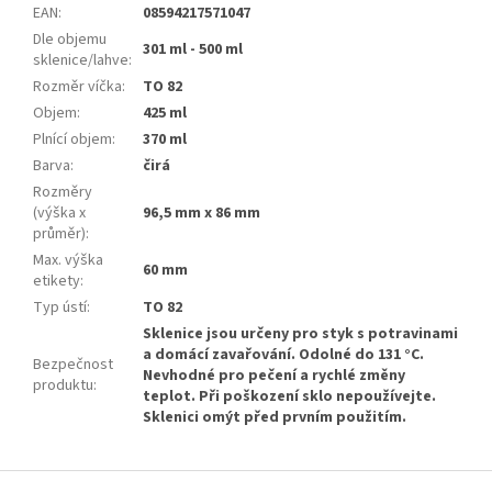
EAN
:
08594217571047
Dle objemu
301 ml - 500 ml
sklenice/lahve
:
Rozměr víčka
:
TO 82
Objem
:
425 ml
Plnící objem
:
370 ml
Barva
:
čirá
Rozměry
(výška x
96,5 mm x 86 mm
průměr)
:
Max. výška
60 mm
etikety
:
Typ ústí
:
TO 82
Sklenice jsou určeny pro styk s potravinami
a domácí zavařování. Odolné do 131 °C.
Bezpečnost
Nevhodné pro pečení a rychlé změny
produktu
:
teplot. Při poškození sklo nepoužívejte.
Sklenici omýt před prvním použitím.
Z