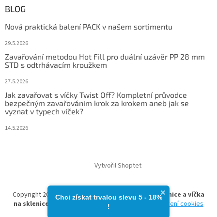
BLOG
Nová praktická balení PACK v našem sortimentu
29.5.2026
Zavařování metodou Hot Fill pro duální uzávěr PP 28 mm
STD s odtrhávacím kroužkem
27.5.2026
Jak zavařovat s víčky Twist Off? Kompletní průvodce
bezpečným zavařováním krok za krokem aneb jak se
vyznat v typech víček?
14.5.2026
Vytvořil Shoptet
×
Copyright 2026
zavarovacisklo.cz | Zavařovací sklenice a víčka
Chci získat trvalou slevu 5 - 18%​
na sklenice
. Všechna práva vyhrazena.
Upravit nastavení cookies
!