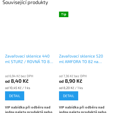
Související produkty
Tip
Zavařovací sklenice 440
Zavařovací sklenice 520
ml STURZ / ROVNÁ TO 82
ml AMFORA TO 82 na
na maso
kompot
od 6,94 Kč bez DPH
od 7,36 Kč bez DPH
8,40 Kč
8,90 Kč
od
od
Měrná
Měrná
od 10,45 Kč / 1 ks
od 8,20 Kč / 1 ks
cena:
cena:
DETAIL
DETAIL
VIP nabídka při odběru nad
VIP nabídka při odběru nad
jednu paletu produktů nebo
jednu paletu produktů nebo