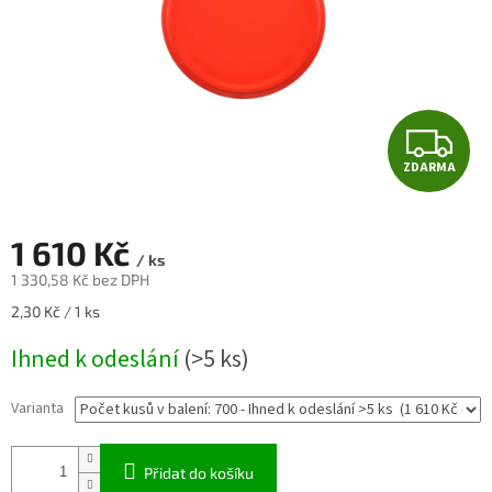
Z
ZDARMA
D
A
1 610 Kč
/ ks
R
1 330,58 Kč bez DPH
Měrná
2,30 Kč / 1 ks
M
cena:
Ihned k odeslání
(>5 ks)
A
Varianta
Přidat do košíku