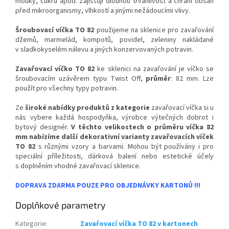
mouky, cukru apod. Zajišťují dlouhou trvanlivost a chrání obsah
před mikroorganismy, vlhkostí a jinými nežádoucími vlivy.
Šroubovací víčka TO 82
použijeme na sklenice pro zavařování
džemů, marmelád, kompotů, povidel, zeleniny nakládané
v sladkokyselém nálevu a jiných konzervovaných potravin.
Zavařovací víčko TO 82
ke sklenici na zavařování je víčko se
šroubovacím uzávěrem typu Twist Off,
průměr
: 82 mm.
Lze
použít pro všechny typy potravin.
Ze
široké nabídky produktů z kategorie
zavařovací víčka si u
nás vybere každá hospodyňka, výrobce výtečných dobrot i
bytový designér.
V těchto velikostech o průměru víčka 82
mm nabízíme další dekorativní varianty zavařovacích víček
TO 82
s různými vzory a barvami. Mohou být používány i pro
speciální příležitosti, dárková balení nebo estetické účely
s doplněním vhodné zavařovací sklenice.
DOPRAVA ZDARMA POUZE PRO OBJEDNÁVKY KARTONŮ !!!
Doplňkové parametry
Kategorie
:
Zavařovací víčka TO 82 v kartonech