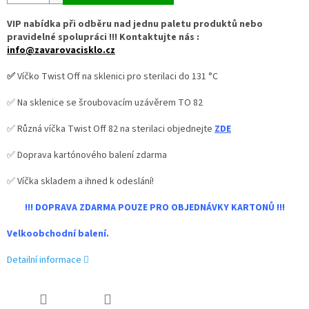
VIP nabídka při odběru nad jednu paletu produktů nebo
pravidelné spolupráci !!! Kontaktujte nás :
info@zavarovacisklo.cz
✅
Víčko Twist Off na sklenici pro sterilaci do 131 °C
✅ Na sklenice se šroubovacím uzávěrem TO 82
✅ Různá víčka Twist Off 82 na sterilaci objednejte
ZDE
✅ Doprava kartónového balení zdarma
✅ Víčka skladem a ihned k odeslání!
!!! DOPRAVA ZDARMA POUZE PRO OBJEDNÁVKY KARTONŮ !!!
Velkoobchodní balení.
Detailní informace