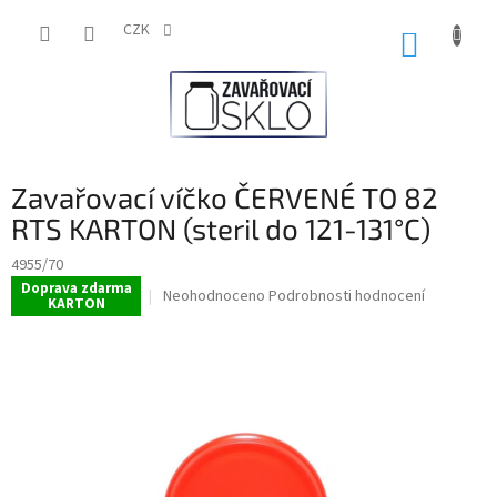
Přejít
na
CZK
NÁKUP
obsah
KOŠÍK
Zavařovací víčko ČERVENÉ TO 82
RTS KARTON (steril do 121-131°C)
4955/70
Doprava zdarma
Průměrné
Neohodnoceno
Podrobnosti hodnocení
KARTON
hodnocení
produktu
je
0,0
z
5
hvězdiček.