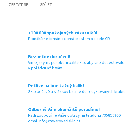
ZEPTAT SE
SDÍLET
+100 000 spokojených zákazníků!
Pomáháme firmám i domácnostem po celé ČR.
Bezpečné doručení!
Víme jakým způsobem balit sklo, aby vše docestovalo
v pořádku až k Vám.
Pečlivě balíme každý balík!
Sklo pečlivě a s láskou balíme do recyklovaných krabic
Odborně Vám okamžitě poradíme!
Rádi zodpovíme Vaše dotazy na telefonu 735899866,
email info@zavarovacisklo.cz