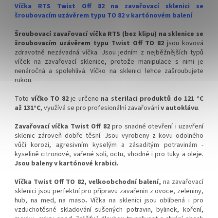
✅ Doprava kartónového balení
✅ Doprava kartónového balení
Víčka RTS Twist Off 82 na zavařovací sklenici se
zdarma
zdarma
šroubovacím uzávěrem typu TO 82 v kartónovém balení
✅ Víčka skladem a ihned k
✅ Víčka skladem a ihned k
Šroubovací zavařovací víčka RTS (bez klipu) na sklenice se
odeslání!
odeslání!
šroubovacím uzávěrem typu Twist Off TO 82
jsou kovová
zdravotně nezávadná víčka. Jsou jedním z nejběžnějších typů
!!! DOPRAVA ZDARMA POUZE
!!! DOPRAVA ZDARMA POUZE
víček na zavařovací sklenice, protože manipulace s nimi je
PRO OBJEDNÁVKY KARTONŮ
PRO OBJEDNÁVKY KARTONŮ
nenáročná a spolehlivá. Víčko na sklenici lehce zašroubujete
!!!
!!!
rukou.
Velkoobchodní balení.
Velkoobchodní balení.
Toto
víčko TO 82
je určeno
na sterilaci produktů do 121 °C
až 131°C
, využívá se pro profesionální zavařování
v autoklávu
.
Zavařovací víčka Twist Off 82
pro snadné otevření i uzavření
sklenic zároveň dobře těsní. Jsou vyrobeny z kovu odolného
vůči korozi, agresivním kyselým a zásaditým potravinám -
kyselině citronové, vařené soli, octu, vhodné i pro tuky a oleje.
Jsou baleny v kartónové krabici.
Víčka Twist Off TO 82, velkoobchodní balení,
na zavařovací
sklenici jsou perfektní pro přípravu zavařenin z ovoce, zeleniny,
hub, na med, na maso
.
Víčka na sklenici jsou oblíbená i pro
vzduchotěsné skladování sušených potravin, bylinek, koření,