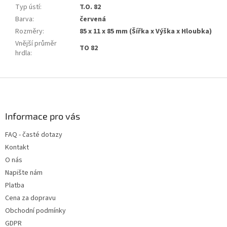
Typ ústí
:
T.O. 82
Barva
:
červená
Rozměry
:
85 x 11 x 85 mm (Šířka x Výška x Hloubka)
Vnější průměr
TO 82
hrdla
:
Z
á
p
a
Informace pro vás
t
FAQ - časté dotazy
í
Kontakt
O nás
Napište nám
Platba
Cena za dopravu
Obchodní podmínky
GDPR